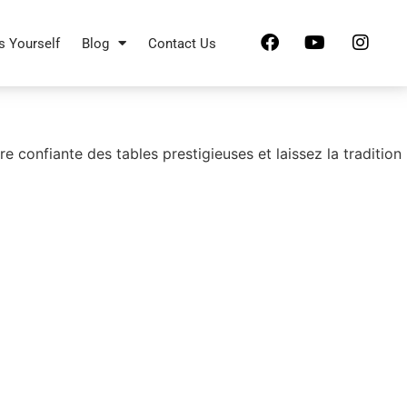
 Yourself
Blog
Contact Us
 confiante des tables prestigieuses et laissez la tradition