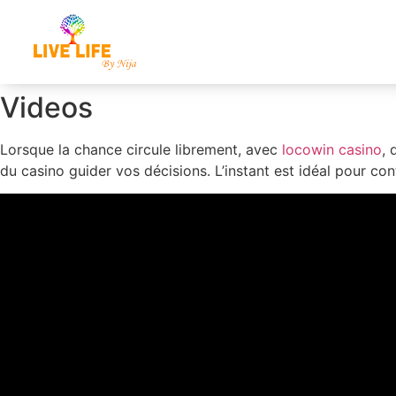
Videos
Lorsque la chance circule librement, avec
locowin casino
, 
du casino guider vos décisions. L’instant est idéal pour con