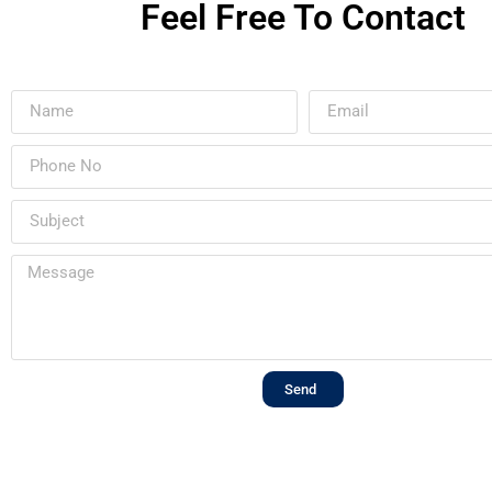
Feel Free To Contact
Send